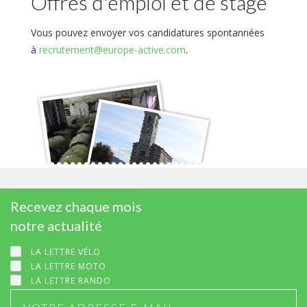
Offres d'emploi et de stage
Vous pouvez envoyer vos candidatures spontannées
à
recrutement@europe-active.com
.
Recevez chaque mois
notre actualité
LA LETTRE VÉLO
LA LETTRE MOTO
LA LETTRE RANDO