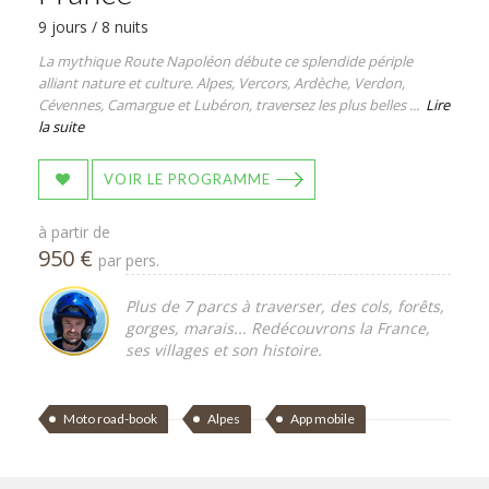
9 jours / 8 nuits
La mythique Route Napoléon débute ce splendide périple
alliant nature et culture. Alpes, Vercors, Ardèche, Verdon,
Cévennes, Camargue et Lubéron, traversez les plus belles ...
Lire
la suite
VOIR LE PROGRAMME
à partir de
950 €
par pers.
Plus de 7 parcs à traverser, des cols, forêts,
gorges, marais... Redécouvrons la France,
ses villages et son histoire.
Moto road-book
Alpes
App mobile