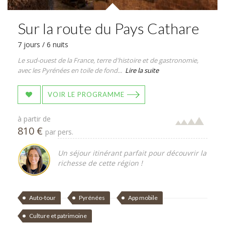
Sur la route du Pays Cathare
7 jours / 6 nuits
Le sud-ouest de la France, terre d'histoire et de gastronomie,
avec les Pyrénées en toile de fond...
Lire la suite
VOIR LE PROGRAMME
à partir de
810 €
par pers.
Un séjour itinérant parfait pour découvrir la
richesse de cette région !
Auto-tour
Pyrénées
App mobile
Culture et patrimoine