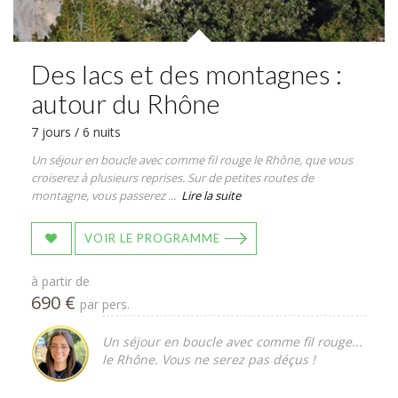
Des lacs et des montagnes :
autour du Rhône
7 jours / 6 nuits
Un séjour en boucle avec comme fil rouge le Rhône, que vous
croiserez à plusieurs reprises. Sur de petites routes de
montagne, vous passerez ...
Lire la suite
VOIR LE PROGRAMME
à partir de
690 €
par pers.
Un séjour en boucle avec comme fil rouge...
le Rhône. Vous ne serez pas déçus !