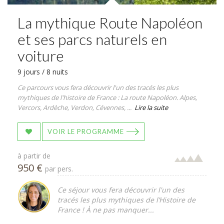
La mythique Route Napoléon
et ses parcs naturels en
voiture
9 jours / 8 nuits
Ce parcours vous fera découvrir l'un des tracés les plus
mythiques de l'histoire de France : La route Napoléon. Alpes,
Vercors, Ardèche, Verdon, Cévennes, ...
Lire la suite
VOIR LE PROGRAMME
à partir de
950 €
par pers.
Ce séjour vous fera découvrir l'un des
tracés les plus mythiques de l’Histoire de
France ! À ne pas manquer...