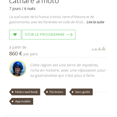
cathare à moto
7 jours / 6 nuits
Le sud-ouest de la France à moto, terre d'histoire et de
gastronomie, avec les Pyrénées en toile de fond...
Lire la suite
VOIR LE PROGRAMME
à partir de
860 €
par pers.
Cette région est une terre de mystères,
riche en histoire, avec une réputation pour
sa gastronomie qui n'est plus à faire.
Moto road-book
Pyrénées
Sans guide
App mobile