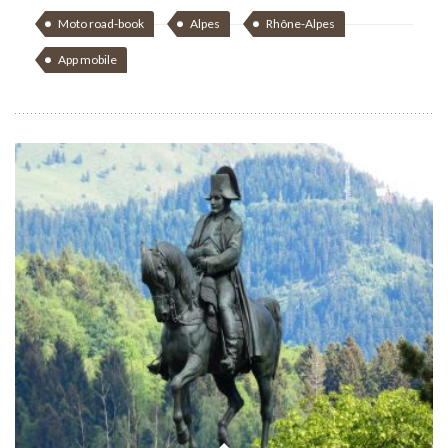
Moto road-book
Alpes
Rhône-Alpes
App mobile