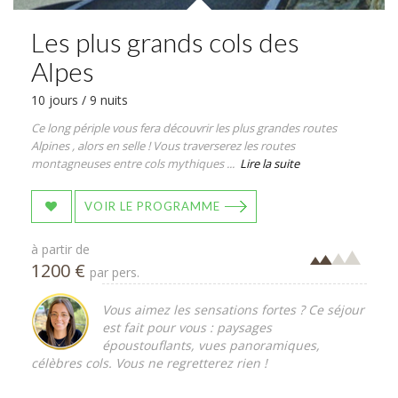
Les plus grands cols des
Alpes
10 jours / 9 nuits
Ce long périple vous fera découvrir les plus grandes routes
Alpines , alors en selle ! Vous traverserez les routes
montagneuses entre cols mythiques ...
Lire la suite
VOIR LE PROGRAMME
à partir de
1200 €
par pers.
Vous aimez les sensations fortes ? Ce séjour
est fait pour vous : paysages
époustouflants, vues panoramiques,
célèbres cols. Vous ne regretterez rien !