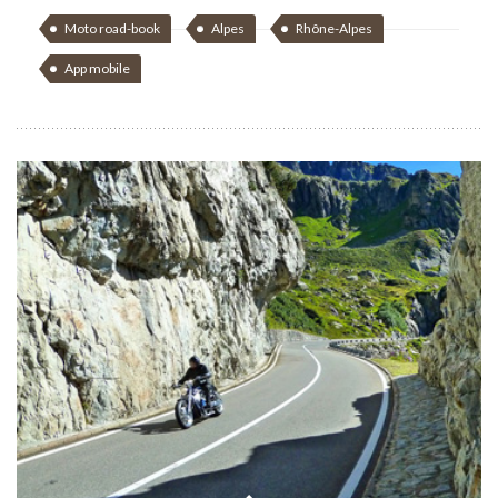
Moto road-book
Alpes
Rhône-Alpes
App mobile