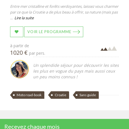
Entre mer cristalline et forêts verdoyantes, laissez vous charmer
par ce que la Croatie a de plus beau à offrir, sa nature (mais pas
...
Lire la suite
VOIR LE PROGRAMME
à partir de
1020 €
par pers.
Un splendide séjour pour découvrir les sites
les plus en vogue du pays mais aussi ceux
un peu moins connus !
Moto road-book
Croatie
Sans guide
Recevez chaque mois