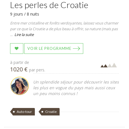
Les perles de Croatie
9 jours / 8 nuits
Entre mer cristalline et forêts verdoyantes, laissez vous charmer
par ce que la Croatie a de plus beau à offrir, sa nature (mais pas
...
Lire la suite
VOIR LE PROGRAMME
à partir de
1020 €
par pers.
Un splendide séjour pour découvrir les sites
les plus en vogue du pays mais aussi ceux
un peu moins connus !
Auto-tour
Croatie