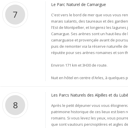
Le Parc Naturel de Camargue
7
C'est vers le bord de mer que vous vous re
marais salants, des taureaux et des gardien
l'Est de Montpellier, et longerez les lagunes
Camargue. Ses arènes sont un haut-lieu de 
camarguaise et provençale avant de poursui
puis de remonter via la réserve naturelle de
réputée pour ses arènes romaines et son th
Environ 171 km et 3H30 de route.
Nuit en hôtel en centre d'Arles, à quelques 
Les Parcs Naturels des Alpilles et du Lu
8
Après le petit déjeuner vous vous éloignerez
patrimoine historique de ces lieux est bien
romains. Si vous levez les yeux, vous pourr
que sont vautours percnoptères et aigles de