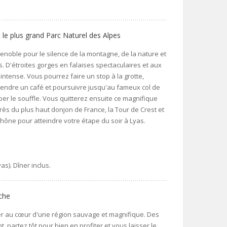
t le plus grand Parc Naturel des Alpes
Grenoble pour le silence de la montagne, de la nature et
. D'étroites gorges en falaises spectaculaires et aux
ntense. Vous pourrez faire un stop à la grotte,
prendre un café et poursuivre jusqu'au fameux col de
per le souffle. Vous quitterez ensuite ce magnifique
ès du plus haut donjon de France, la Tour de Crest et
Rhône pour atteindre votre étape du soir à Lyas.
s). Dîner inclus.
èche
er au cœur d'une région sauvage et magnifique. Des
 partez tôt pour bien en profiter et vous laisser le