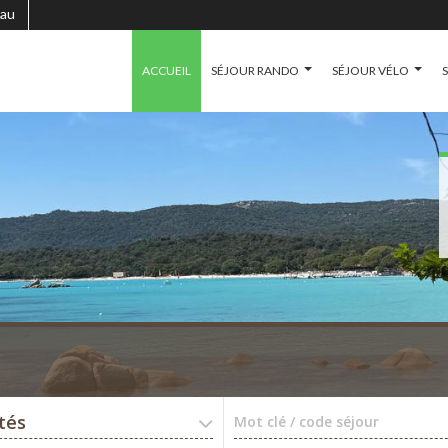
au
ACCUEIL
SÉJOUR RANDO
SÉJOUR VÉLO
ités
Mot clé / code séjour