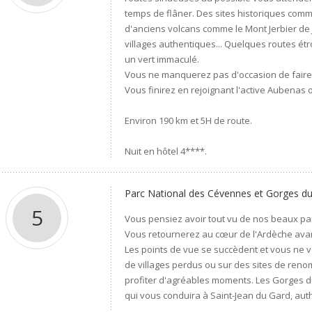
temps de flâner. Des sites historiques com
d'anciens volcans comme le Mont Jerbier de 
villages authentiques... Quelques routes étro
un vert immaculé.
Vous ne manquerez pas d'occasion de faire d
Vous finirez en rejoignant l'active Aubenas 
Environ 190 km et 5H de route.
Nuit en hôtel 4****.
Parc National des Cévennes et Gorges d
5
Vous pensiez avoir tout vu de nos beaux par
Vous retournerez au cœur de l'Ardèche avan
Les points de vue se succèdent et vous ne v
de villages perdus ou sur des sites de ren
profiter d'agréables moments. Les Gorges du
qui vous conduira à Saint-Jean du Gard, aut