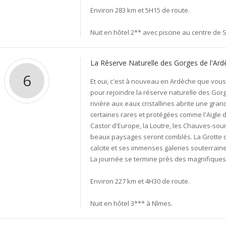
Environ 283 km et 5H15 de route.
Nuit en hôtel 2** avec piscine au centre de 
La Réserve Naturelle des Gorges de l'Ar
6
Et oui, c'est à nouveau en Ardèche que vou
pour rejoindre la réserve naturelle des Gorg
rivière aux eaux cristallines abrite une gran
certaines rares et protégées comme l'Aigle de
Castor d'Europe, la Loutre, les Chauves-souri
beaux paysages seront comblés. La Grotte d
calcite et ses immenses galeries souterraine
La journée se termine près des magnifique
Environ 227 km et 4H30 de route.
Nuit en hôtel 3*** à Nîmes.