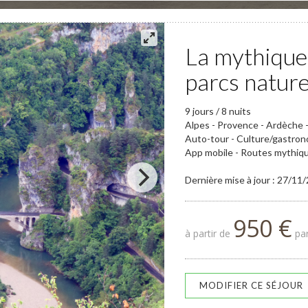
La mythique
parcs nature
9 jours / 8 nuits
Alpes - Provence - Ardèche 
Auto-tour - Culture/gastro
App mobile - Routes mythiq
Dernière mise à jour : 27/11
950 €
à partir de
par
MODIFIER CE SÉJOUR