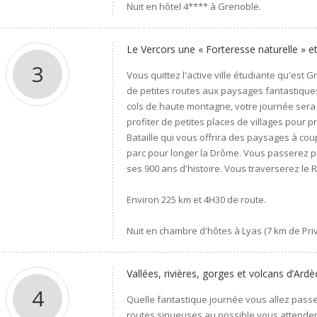
Nuit en hôtel 4**** à Grenoble.
Le Vercors une « Forteresse naturelle » e
3
Vous quittez l'active ville étudiante qu'est 
de petites routes aux paysages fantastiques
cols de haute montagne, votre journée sera i
profiter de petites places de villages pour 
Bataille qui vous offrira des paysages à cou
parc pour longer la Drôme. Vous passerez pr
ses 900 ans d'histoire. Vous traverserez le 
Environ 225 km et 4H30 de route.
Nuit en chambre d'hôtes à Lyas (7 km de Priva
Vallées, rivières, gorges et volcans d’Ard
4
Quelle fantastique journée vous allez pass
routes sinueuses au possible vous attendent,