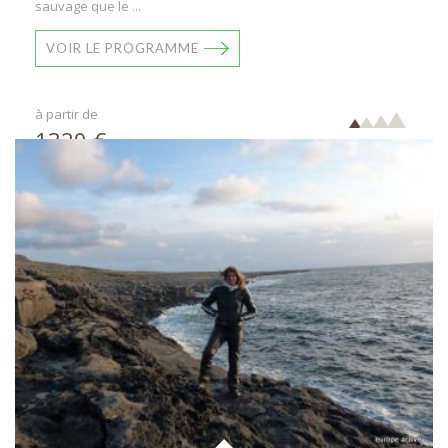
sauvage que le ...
VOIR LE PROGRAMME
à partir de
1320 €
par pers.