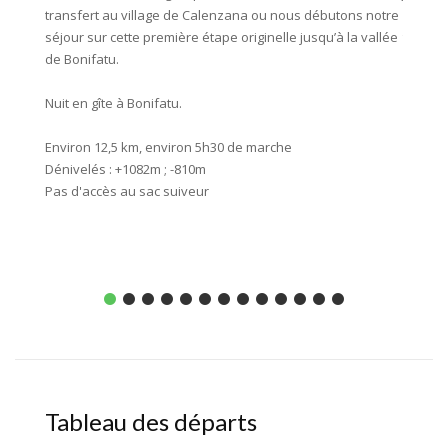
transfert au village de Calenzana ou nous débutons notre
.Ascens
séjour sur cette première étape originelle jusqu’à la vallée
temps n
de Bonifatu.
sur un 
Muvrell
Nuit en gîte à Bonifatu.
est mag
fastidi
Environ 12,5 km, environ 5h30 de marche
Dénivelés : +1082m ; -810m
Nuit en
Pas d'accès au sac suiveur
Environ
Dénivel
Accès a
Tableau des départs