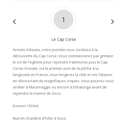
1
Le Cap Corse
Randon
Arrivée à Bastia, votre journée vous conduira à la
Une ra
découverte du Cap Corse. Vous commencerez par grimper
du Cap
le col de Teghime pour rejoindre Patrimonio puis le Cap
vue pan
Corse. Ensuite, via le premier port de la pêche à la
Environ
langouste en France, vous longerez la côte et ses falaises
en découvrant de magnifiques criques. Vous pourrez vous
Nuit à 
arrêter à Macinnaggio ou encore à Erbalunga avant de
rejoindre la marine de Sisco.
Environ 130 km
Nuit en chambre d'hôte à Sisco.