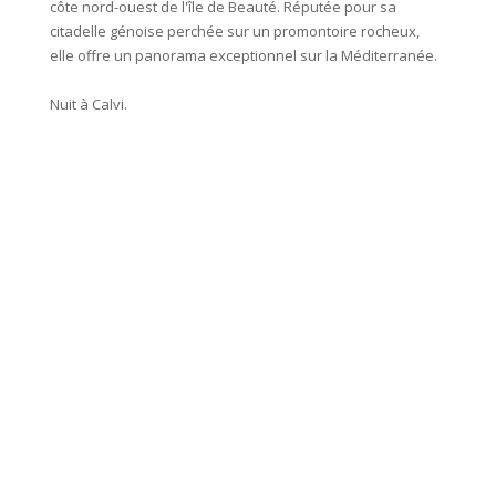
côte nord-ouest de l'île de Beauté. Réputée pour sa
quelqu
citadelle génoise perchée sur un promontoire rocheux,
paysag
elle offre un panorama exceptionnel sur la Méditerranée.
et peti
À mi-ch
Nuit à Calvi.
hauteur
avant 
vue spe
dans ce 
parfai
après l’
Environ
Nuit à 