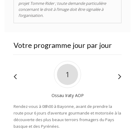
projet Tomme Rider ; toute demande particulière
concernant le droit à l’image doit être signalée à
l’organisation.
Votre programme jour par jour
1
Ossau Iraty AOP
Rendez-vous à 08h00 à Bayonne, avant de prendre la
Départ 
route pour 6 jours d’aventure gourmande et motorisée à la
La mat
découverte des plus beaux terroirs fromagers du Pays
vous dé
basque et des Pyrénées.
fermièr
l’envoi