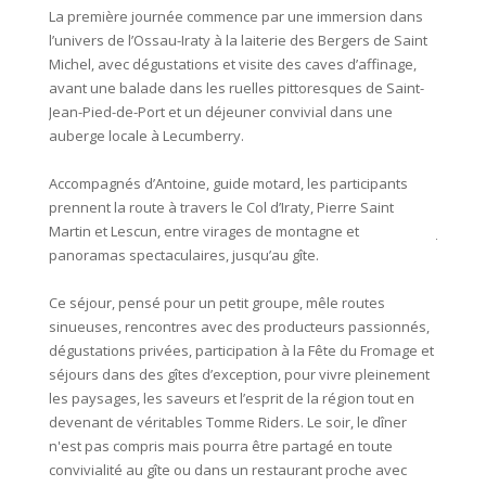
La première journée commence par une immersion dans
pour un
l’univers de l’Ossau-Iraty à la laiterie des Bergers de Saint
Michel, avec dégustations et visite des caves d’affinage,
Le déje
avant une balade dans les ruelles pittoresques de Saint-
élaboré
Jean-Pied-de-Port et un déjeuner convivial dans une
auberge locale à Lecumberry.
L’après
spectac
Accompagnés d’Antoine, guide motard, les participants
Arrette
prennent la route à travers le Col d’Iraty, Pierre Saint
ouverts
Martin et Lescun, entre virages de montagne et
journée
panoramas spectaculaires, jusqu’au gîte.
béarnai
veille.
Ce séjour, pensé pour un petit groupe, mêle routes
sinueuses, rencontres avec des producteurs passionnés,
dégustations privées, participation à la Fête du Fromage et
séjours dans des gîtes d’exception, pour vivre pleinement
les paysages, les saveurs et l’esprit de la région tout en
devenant de véritables Tomme Riders. Le soir, le dîner
n'est pas compris mais pourra être partagé en toute
convivialité au gîte ou dans un restaurant proche avec