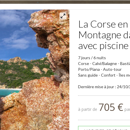
La Corse en 
Montagne da
avec piscine
7 jours / 6 nuits
Corse - Calvi/Balagne - Bast
Porto/Piana - Auto-tour
Sans guide - Confort - Îles
Dernière mise à jour : 24/10
705 €
à partir de
par