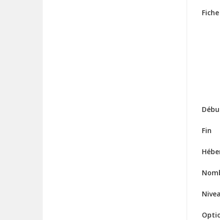
Fiche
Débu
Fin
Hébe
Nomb
Nive
Opti