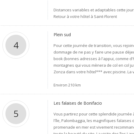
Distances variables et adaptables cette jour
Retour à votre hôtel à Saint-Florent
Plein sud
4
Pour cette journée de transition, vous rejoind
dommage de ne pas y faire une pause déjeu
book (bonnes adresses à l'appui, comme d'ha
montagnes qui vous mènera de col en col jusq
Zonza dans votre hôtel*** avec piscine. La v
Environ 210 km
Les falaises de Bonifacio
5
Vous partirez pour cette splendide journée 
l'île, Palombaggia, les magnifiques falaises d
promenade en mer est vivement recommandée 
toute la beauté du site. La visite des îles L