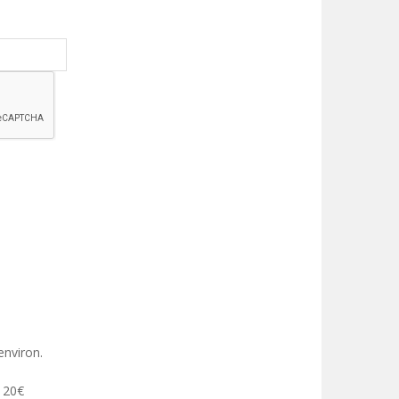
environ.
 120€