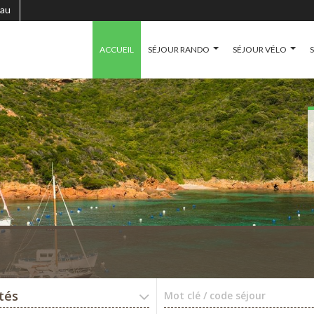
au
ACCUEIL
SÉJOUR RANDO
SÉJOUR VÉLO
ités
Mot clé / code séjour