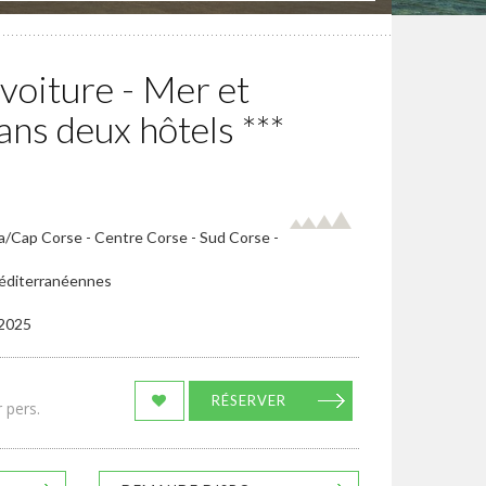
voiture - Mer et
ns deux hôtels ***
ia/Cap Corse - Centre Corse - Sud Corse -
 méditerranéennes
/2025
RÉSERVER
 pers.