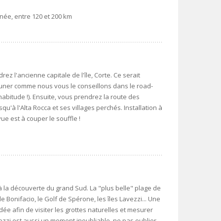
née, entre 120 et 200 km
rez l'ancienne capitale de l'île, Corte. Ce serait
ner comme nous vous le conseillons dans le road-
bitude !). Ensuite, vous prendrez la route des
u'à l'Alta Rocca et ses villages perchés. Installation à
ue est à couper le souffle !
à la découverte du grand Sud. La "plus belle" plage de
e Bonifacio, le Golf de Spérone, les îles Lavezzi... Une
afin de visiter les grottes naturelles et mesurer
avezzi est aussi un moment inoubliable, ne pas oublier