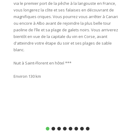
via le premier port de la pêche à la langouste en France,
allures
vous longerez la côte et ses falaises en découvrant de
panoram
magnifiques criques. Vous pourrez vous arrêter à Canari
dans le
ou encore à Albo avant de rejoindre la plus belle tour
célèbre
paoline de l'île et sa plage de galets noirs. Vous arriverez
village
bientôt en vue de la capitale du vin en Corse, avant
ensuite
d'atteindre votre étape du soir et ses plages de sable
baie, a
blanc.
village 
Nuit à Saint-Florent en hôtel ***
Distanc
Environ 130 km
Nuit à 