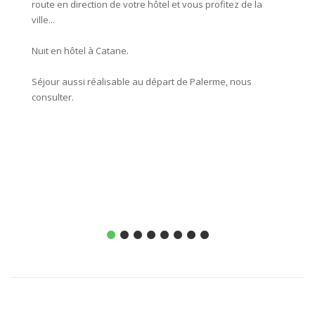
route en direction de votre hôtel et vous profitez de la
excepti
ville...
routes 
de Nebr
Nuit en hôtel à Catane.
roulez 
lieux à
Séjour aussi réalisable au départ de Palerme, nous
redesce
consulter.
Nuit à 
Distanc