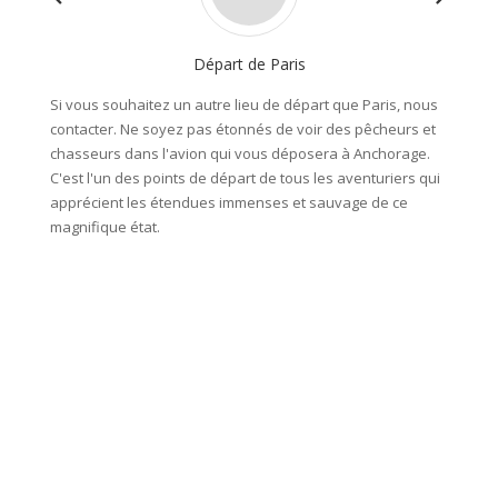
Départ de Paris
Si vous souhaitez un autre lieu de départ que Paris, nous
Vous dé
contacter. Ne soyez pas étonnés de voir des pêcheurs et
vous t
chasseurs dans l'avion qui vous déposera à Anchorage.
petite 
C'est l'un des points de départ de tous les aventuriers qui
ses pet
apprécient les étendues immenses et sauvage de ce
formes 
magnifique état.
où la n
et les 
humeur
Nuit à 