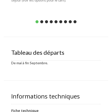
séjour (voir les options pour le tarif).
Enviro
Tableau des départs
De mai à fin Septembre.
Informations techniques
Fiche technique