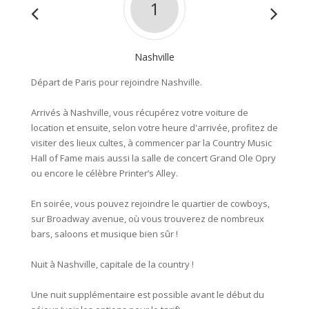
1
Nashville
Départ de Paris pour rejoindre Nashville.
La jour
vous co
Arrivés à Nashville, vous récupérez votre voiture de
ville de
location et ensuite, selon votre heure d'arrivée, profitez de
Vous pou
visiter des lieux cultes, à commencer par la Country Music
Daniel'
Hall of Fame mais aussi la salle de concert Grand Ole Opry
amateur
ou encore le célèbre Printer’s Alley.
vécu et
vous po
En soirée, vous pouvez rejoindre le quartier de cowboys,
possibl
sur Broadway avenue, où vous trouverez de nombreux
rejoign
bars, saloons et musique bien sûr !
Profite
ville t
Nuit à Nashville, capitale de la country !
Nuit à
Une nuit supplémentaire est possible avant le début du