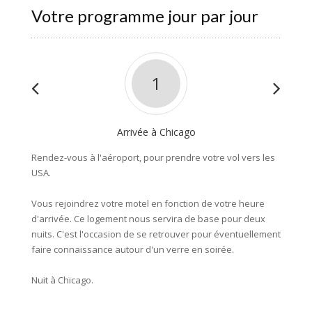
Votre programme jour par jour
1
Arrivée à Chicago
Rendez-vous à l'aéroport, pour prendre votre vol vers les
Une jou
USA.
décalag
de Chic
Vous rejoindrez votre motel en fonction de votre heure
possibi
d'arrivée. Ce logement nous servira de base pour deux
vous de
nuits. C'est l'occasion de se retrouver pour éventuellement
faire connaissance autour d'un verre en soirée.
Nuit à 
Nuit à Chicago.