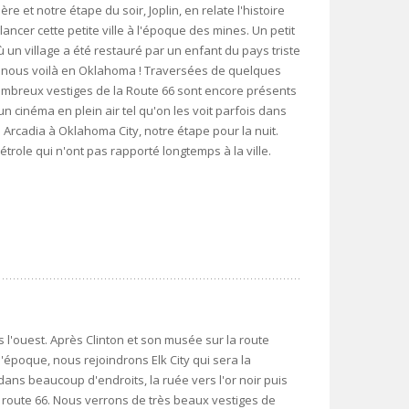
et notre étape du soir, Joplin, en relate l'histoire
ncer cette petite ville à l'époque des mines. Un petit
 un village a été restauré par un enfant du pays triste
 Et nous voilà en Oklahoma ! Traversées de quelques
ombreux vestiges de la Route 66 sont encore présents
un cinéma en plein air tel qu'on les voit parfois dans
é Arcadia à Oklahoma City, notre étape pour la nuit.
pétrole qui n'ont pas rapporté longtemps à la ville.
l'ouest. Après Clinton et son musée sur la route
'époque, nous rejoindrons Elk City qui sera la
ns beaucoup d'endroits, la ruée vers l'or noir puis
a route 66. Nous verrons de très beaux vestiges de