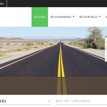
au
ACCUEIL
SÉJOUR RANDO
SÉJOUR VÉLO
ités
Mot clé / code séjour