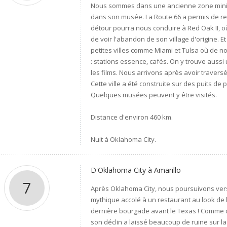
Nous sommes dans une ancienne zone minière 
dans son musée. La Route 66 a permis de rela
détour pourra nous conduire à Red Oak II, où
de voir l'abandon de son village d'origine.
petites villes comme Miami et Tulsa où de n
: stations essence, cafés. On y trouve aussi 
les films. Nous arrivons après avoir travers
Cette ville a été construite sur des puits de 
Quelques musées peuvent y être visités.
Distance d'environ 460 km.
Nuit à Oklahoma City.
D'Oklahoma City à Amarillo
7
Après Oklahoma City, nous poursuivons vers 
mythique accolé à un restaurant au look de l
dernière bourgade avant le Texas ! Comme da
son déclin a laissé beaucoup de ruine sur l