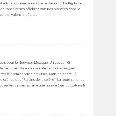
t à Amarillo avec le célèbre restaurant The Big Texan
llac Ranch et ses célèbres voitures plantées dans le
ute et valent le détour.
exas pour le Nouveau-Mexique. Un petit arrêt
de très jolies fresques murales et des enseignes
er le premier prix d'art kitsch. Mais on adore ! À
de scènes des "Raisins de la colère". La route continue
er les valises et faire une lessive (pas obligatoire !).