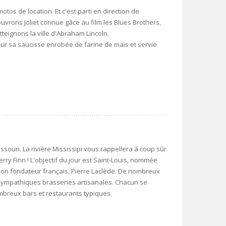
otos de location. Et c'est parti en direction de
écouvrons Joliet connue gâce au film les Blues Brothers,
teignons la ville d'Abraham Lincoln.
pour sa saucisse enrobée de farine de maïs et servie
issouri. La rivière Mississipi vous rappellera à coup sûr
ry Finn ! L'objectif du jour est Saint-Louis, nommée
 son fondateur français, Pierre Laclède. De nombreux
e sympathiques brasseries artisanales. Chacun se
ombreux bars et restaurants typiques.