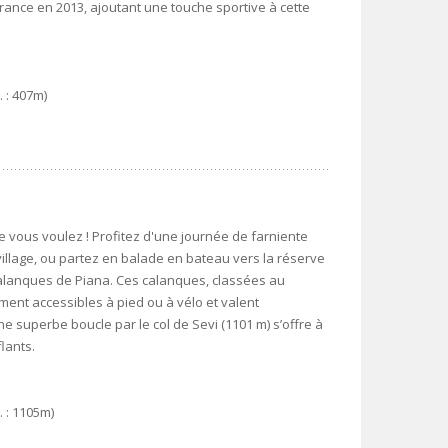
rance en 2013, ajoutant une touche sportive à cette
. : 407m)
ue vous voulez ! Profitez d'une journée de farniente
t village, ou partez en balade en bateau vers la réserve
alanques de Piana. Ces calanques, classées au
ent accessibles à pied ou à vélo et valent
ne superbe boucle par le col de Sevi (1101 m) s’offre à
lants.
. : 1105m)