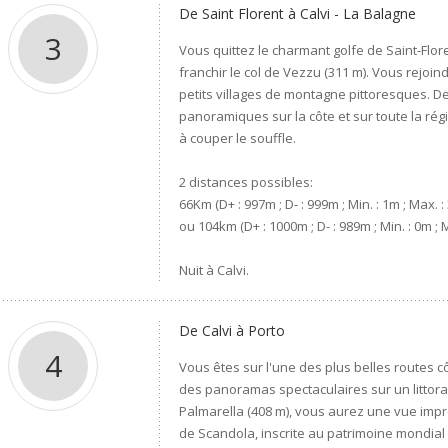
De Saint Florent à Calvi - La Balagne
3
Vous quittez le charmant golfe de Saint-Flor
franchir le col de Vezzu (311 m). Vous rejoi
petits villages de montagne pittoresques. D
panoramiques sur la côte et sur toute la ré
à couper le souffle.
2 distances possibles:
66Km (D+ : 997m ; D- : 999m ; Min. : 1m ; Max. 
ou 104km (D+ : 1000m ; D- : 989m ; Min. : 0m ; 
Nuit à Calvi.
De Calvi à Porto
4
Vous êtes sur l'une des plus belles routes cô
des panoramas spectaculaires sur un littoral
Palmarella (408 m), vous aurez une vue impre
de Scandola, inscrite au patrimoine mondia