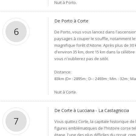
Nuit à Porto.
De Porto à Corte
6
De Porto, vous vous lancez dans l'ascension
paysages à couper le souffle, notamment le
magnifique forêt d'Aïtone. Après plus de 3
d'environ 35 km, dont 15 km dans la célèbr
vous n'oublierez pas de sitôt.
Distance:
83km (D+ : 2895m ; D- : 2493m ; Min. : 32m ; Ma
Nuit à Corte.
De Corte à Lucciana - La Castagniccia
7
Vous quittez Corte, la capitale historique de
figures emblématiques de l'histoire corse te
étape, l'une des plus difficiles du circuit, 