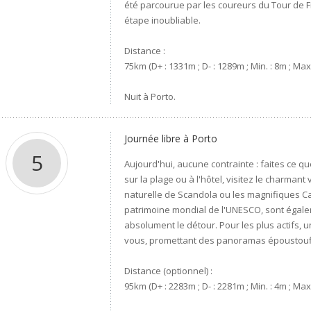
été parcourue par les coureurs du Tour de F
étape inoubliable.
Distance :
75km (D+ : 1331m ; D- : 1289m ; Min. : 8m ; Max
Nuit à Porto.
Journée libre à Porto
5
Aujourd'hui, aucune contrainte : faites ce q
sur la plage ou à l'hôtel, visitez le charman
naturelle de Scandola ou les magnifiques C
patrimoine mondial de l'UNESCO, sont égalem
absolument le détour. Pour les plus actifs, u
vous, promettant des panoramas époustouf
Distance (optionnel) :
95km (D+ : 2283m ; D- : 2281m ; Min. : 4m ; Max