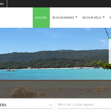
au
ACCUEIL
SÉJOUR RANDO
SÉJOUR VÉLO
ités
Mot clé / code séjour