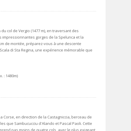
 du col de Vergio (1477 m), en traversant des
s impressionnantes gorges de la Spelunca et la
0 km de montée, préparez-vous à une descente
e Scala di Sta Regina, une expérience mémorable que
x. : 1480m)
 la Corse, en direction de la Castagniccia, berceau de
lles que Sambucucciu d'Alando et Pascal Paoli. Cette
comprend pas moins de quatre cols, avec le plus exigeant